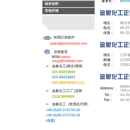
董事长：
presi
纳米材料
导电纤维
地址：
南京市
电话：
86-25
传真：
86-25
给我们发邮件
sales@jinchemical.com
在线留言
地址：
江苏省
MSN:
nancy-
邮编：
2123
zong@hotmail.com
电话：
1526
金象化工(南京)营销
025-86819868
025-86819863
025-86819859
(传真)
Welli
Address：
7PA U
金象化工(工厂)总部
Tel：
44-20
15261890999
Fax：
44-20
金象化工（欧洲总代理）
+49-(0)40-374734-20
+49-(0)40-374734-20
(传真)