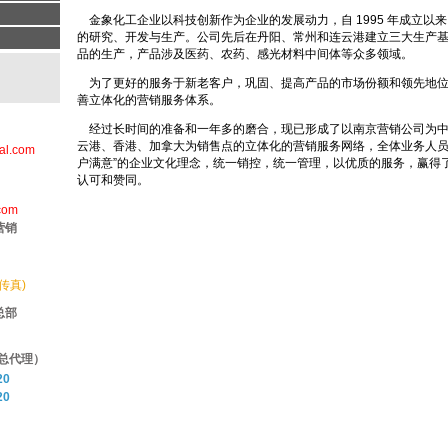
金象化工企业以科技创新作为企业的发展动力，自 1995 年成立以
的研究、开发与生产。公司先后在丹阳、常州和连云港建立三大生产
品的生产，产品涉及医药、农药、感光材料中间体等众多领域。
为了更好的服务于新老客户，巩固、提高产品的市场份额和领先地位
善立体化的营销服务体系。
经过长时间的准备和一年多的磨合，现已形成了以南京营销公司为中
云港、香港、加拿大为销售点的立体化的营销服务网络，全体业务人员
al.com
户满意”的企业文化理念，统一销控，统一管理，以优质的服务，赢得
认可和赞同。
com
营销
(传真)
总部
总代理）
20
20