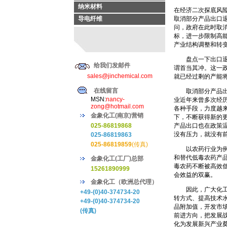
纳米材料
在经济二次探底风
导电纤维
取消部分产品出口
问，政府在此时取消
标，进一步限制高
产业结构调整和转
盘点一下出口退税
给我们发邮件
谓首当其冲。这一
sales@jinchemical.com
就已经过剩的产能将
在线留言
取消部分产品出口
MSN:
nancy-
业近年来曾多次经
zong@hotmail.com
各种手段，力度越
金象化工(南京)营销
下，不断获得新的
025-86819868
产品出口也在政策
没有压力，就没有
025-86819863
025-86819859
(传真)
以农药行业为例，
和替代低毒农药产
金象化工(工厂)总部
毒农药不断被高效
15261890999
会效益的双赢。
金象化工（欧洲总代理）
因此，广大化工企
+49-(0)40-374734-20
转方式、提高技术
+49-(0)40-374734-20
品附加值，开发市
(传真)
前进方向，把发展
化为发展新兴产业