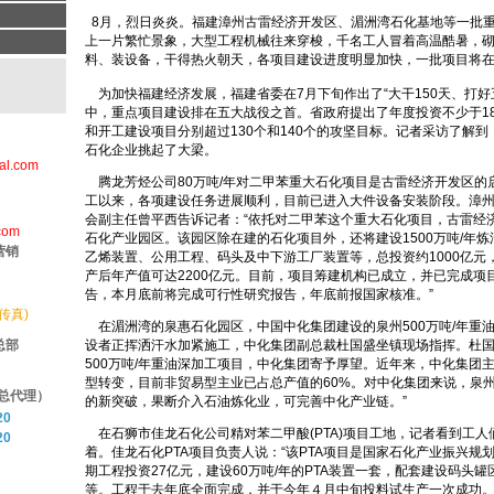
8月，烈日炎炎。福建漳州古雷经济开发区、湄洲湾石化基地等一批
上一片繁忙景象，大型工程机械往来穿梭，千名工人冒着高温酷暑，
料、装设备，干得热火朝天，各项目建设进度明显加快，一批项目将
为加快福建经济发展，福建省委在7月下旬作出了“大干150天、打好
中，重点项目建设排在五大战役之首。省政府提出了年度投资不少于18
和开工建设项目分别超过130个和140个的攻坚目标。记者采访了解
石化企业挑起了大梁。
al.com
腾龙芳烃公司80万吨/年对二甲苯重大石化项目是古雷经济开发区的
工以来，各项建设任务进展顺利，目前已进入大件设备安装阶段。漳
会副主任曾平西告诉记者：“依托对二甲苯这个重大石化项目，古雷经
com
石化产业园区。该园区除在建的石化项目外，还将建设1500万吨/年炼油
营销
乙烯装置、公用工程、码头及中下游工厂装置等，总投资约1000亿元
产后年产值可达2200亿元。目前，项目筹建机构已成立，并已完成项
告，本月底前将完成可行性研究报告，年底前报国家核准。”
(传真)
在湄洲湾的泉惠石化园区，中国中化集团建设的泉州500万吨/年重
总部
设者正挥洒汗水加紧施工，中化集团副总裁杜国盛坐镇现场指挥。杜国
500万吨/年重油深加工项目，中化集团寄予厚望。近年来，中化集团
型转变，目前非贸易型主业已占总产值的60%。对中化集团来说，泉
总代理）
的新突破，果断介入石油炼化业，可完善中化产业链。”
20
在石狮市佳龙石化公司精对苯二甲酸(PTA)项目工地，记者看到工人
20
着。佳龙石化PTA项目负责人说：“该PTA项目是国家石化产业振兴规
期工程投资27亿元，建设60万吨/年的PTA装置一套，配套建设码头
等。工程于去年底全面完成，并于今年４月中旬投料试生产一次成功。二