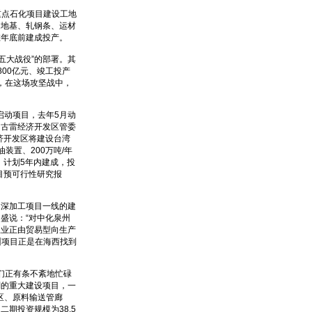
重点石化项目建设工地
砌地基、轧钢条、运材
在年底前建成投产。
五大战役”的部署。其
00亿元、竣工投产
到，在这场攻坚战中，
启动项目，去年5月动
州古雷经济开发区管委
济开发区将建设台湾
装置、200万吨/年
，计划5年内建成，投
目预可行性研究报
油深加工项目一线的建
盛说：“对中化泉州
主业正由贸易型向生产
州项目正是在海西找到
们正有条不紊地忙碌
划的重大建设项目，一
罐区、原料输送管廊
期投资规模为38.5