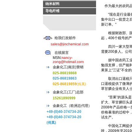
纳米材料
作为最大的农药品
导电纤维
“现在是行业最低谷
集中出口一批货之
新订单。”
根据财政部、国税
给我们发邮件
起，406个税号的
sales@jinchemical.com
四川一家大型草甘
需要200多人。公
在线留言
MSN:
nancy-
据中国农药工业协
zong@hotmail.com
勉强支撑，但产能利
金象化工(南京)营销
果算上“三证”不全
025-86819868
025-86819863
取消出口退税只是
口退税提供了微薄
025-86819859
(传真)
草甘膦企业有关人
金象化工(工厂)总部
“苦果”的源头是
15261890999
扩大、草甘膦巨头孟
金象化工（欧洲总代理）
2008年产品价格一
+49-(0)40-374734-20
价格暴涨的过程中，
+49-(0)40-374734-20
试生产。
(传真)
中国化工网提供的数
吨，2009年至20