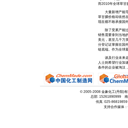
而2010年全球草
大量新增产能导致
草甘膦价格却依然在
现在都不敢承接国
除了受累产能过剩
销售需要拿到当地
美元，甚至几千万
分登记证掌握在国
链底端。作为全球
谈及行业未来走向
人士则希望行业加
条件的企业被淘汰
© 2005-2008 金象化工(丹阳
总部: 15261890999 南
传真: 025-86819859
支持合作媒体：