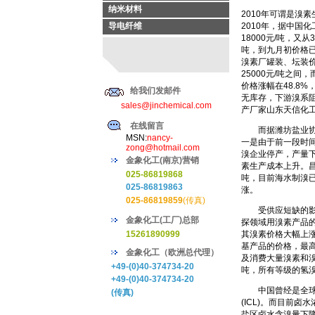
纳米材料
2010年可谓是溴
导电纤维
2010年，据中国
18000元/吨，又从
吨，到九月初价格已
溴素厂罐装、坛装价
25000元/吨之间
价格涨幅在48.8
给我们发邮件
无库存，下游溴系
sales@jinchemical.com
产厂家山东天信化
在线留言
而据潍坊盐业协会
MSN:
nancy-
一是由于前一段时
zong@hotmail.com
溴企业停产，产量下
金象化工(南京)营销
素生产成本上升。
025-86819868
吨，目前海水制溴
025-86819863
涨。
025-86819859
(传真)
受供应短缺的影响
金象化工(工厂)总部
探领域用溴素产品的半
15261890999
其溴素价格大幅上涨
基产品的价格，最
金象化工（欧洲总代理）
及消费大量溴素和溴
+49-(0)40-374734-20
吨，所有等级的氢溴
+49-(0)40-374734-20
中国曾经是全球第
(传真)
(ICL)。而目前
盐区卤水含溴量下降