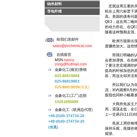
纳米材料
宏观这周主要的关
导电纤维
机在上周六标普下
高。美国的债务问
QE3，这在周二晚
的动力所在。在Q
随着这种预期走强
给我们发邮件
欧洲方面新出现的
sales@jinchemical.com
度骤然加大。这些
在线留言
而我们明确的认为
MSN:
nancy-
会更加谨慎。在伯
zong@hotmail.com
了要注意宏观调控的
金象化工(南京)营销
提高的时候加息的原
025-86819868
前，而这次却并没
025-86819863
所以我们认为在9
025-86819859
(传真)
况，对内观察8月的
股指也同样小幅看
金象化工(工厂)总部
15261890999
大商所焦炭主力11
局，震荡走低，全日最
金象化工（欧洲总代理）
上一交易日(11日)
+49-(0)40-374734-20
+49-(0)40-374734-20
焦炭上周价格维持
(传真)
保持乐观，焦煤价格
观望。