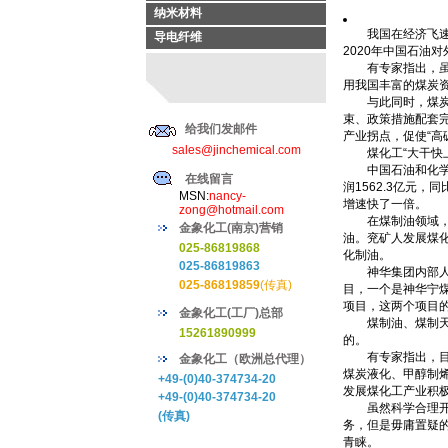
纳米材料
我国在经济飞速崛
导电纤维
2020年中国石油
有专家指出，虽然
用我国丰富的煤炭
与此同时，煤炭产
束、政策措施配套完
给我们发邮件
产业拐点，促使“高
sales@jinchemical.com
煤化工“大干快上
中国石油和化学工
在线留言
润1562.3亿元，
MSN:
nancy-
增速快了一倍。
zong@hotmail.com
在煤制油领域，神
金象化工(南京)营销
油。兖矿人发展煤
025-86819868
化制油。
025-86819863
神华集团内部人士
025-86819859
(传真)
目，一个是神华宁煤
项目，这两个项目的
金象化工(工厂)总部
煤制油、煤制天然
15261890999
的。
有专家指出，目前
金象化工（欧洲总代理）
煤炭液化、甲醇制
+49-(0)40-374734-20
发展煤化工产业积
+49-(0)40-374734-20
虽然科学合理开发
(传真)
务，但是毋庸置疑
青睐。