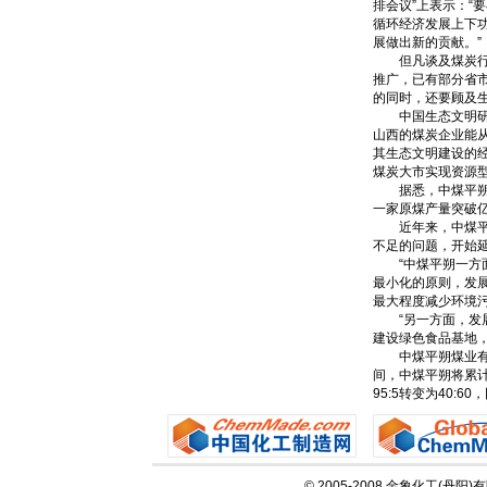
排会议”上表示：“
循环经济发展上下
展做出新的贡献。”
但凡谈及煤炭行业
推广，已有部分省市
的同时，还要顾及
中国生态文明研究
山西的煤炭企业能
其生态文明建设的
煤炭大市实现资源
据悉，中煤平朔地
一家原煤产量突破
近年来，中煤平朔
不足的问题，开始
“中煤平朔一方面
最小化的原则，发
最大程度减少环境污
“另一方面，发展
建设绿色食品基地
中煤平朔煤业有限
间，中煤平朔将累计
95:5转变为40:
© 2005-2008 金象化工(丹阳