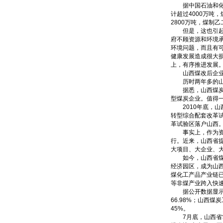
据中国石油和化学
计超过4000万吨
2800万吨，煤制乙
但是，这也引起了
府不顾资源和环境
环境问题，而且有
健康发展造成很大损
上，有序推进发展
山西煤改后企业
历时两年多的山
据悉，山西煤炭整
型煤炭企业。值得
2010年底，山
转型综合配套改革
革试验区落户山西
事实上，作为资源
行。近来，山西省提
大项目、大企业、
如今，山西省煤炭
经济园区，成为山
煤化工产品产业链
等非煤产业跨入快
据公开数据显示，2
66.98%；山西煤
45%。
7月底，山西省常