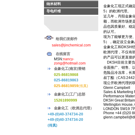
纳米材料
金象化工现正式确定D
导电纤维
5）的欧洲代理。
近几年，丹阳金象化工
额，而欧洲市场更是占
品也因质量好、稳
的认可。
现为了能够更方便、快
给我们发邮件
5），确定设立金
sales@jinchemical.com
金象化工和DKSH
欧洲代理，不仅有
在线留言
的产品可以更直接
MSN:
nancy-
DKSH目前主要负责
zong@hotmail.com
全面推广、销售、以
金象化工(南京)营销
危险品冷冻库，长期
025-86819868
叔丁酯（CAS:24
025-86819863
现公开欧洲代理的
025-86819859
(传真)
Glenn Campbell
Sales & Marketing 
金象化工(工厂)总部
Performance Mater
15261890999
DKSH Great Britain
Wellington House,
金象化工（欧洲总代理）
LONDON SW19 7PA
Phone +44 (0)20 8
+49-(0)40-374734-20
glenn.campbell@d
+49-(0)40-374734-20
(传真)