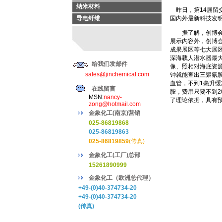
纳米材料
昨日，第14届留交
导电纤维
国内外最新科技发
据了解，创博会展
展示内容外，创博会
成果展区等七大展区
深海载人潜水器最大
给我们发邮件
像、照相对海底资
sales@jinchemical.com
钟就能查出三聚氰
血管，不到1毫升缓
在线留言
胺，费用只要不到
MSN:
nancy-
了理论依据，具有
zong@hotmail.com
金象化工(南京)营销
025-86819868
025-86819863
025-86819859
(传真)
金象化工(工厂)总部
15261890999
金象化工（欧洲总代理）
+49-(0)40-374734-20
+49-(0)40-374734-20
(传真)