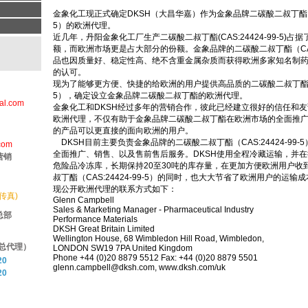
金象化工现正式确定DKSH（大昌华嘉）作为金象品牌二碳酸二叔丁酯（CAS
5）的欧洲代理。
近几年，丹阳金象化工厂生产二碳酸二叔丁酯(CAS:24424-99-5)占
额，而欧洲市场更是占大部分的份额。金象品牌的二碳酸二叔丁酯（CAS:2
品也因质量好、稳定性高、绝不含重金属杂质而获得欧洲多家知名制
的认可。
现为了能够更方便、快捷的给欧洲的用户提供高品质的二碳酸二叔丁酯（CAS
5），确定设立金象品牌二碳酸二叔丁酯的欧洲代理。
al.com
金象化工和DKSH经过多年的营销合作，彼此已经建立很好的信任和友
欧洲代理，不仅有助于金象品牌二碳酸二叔丁酯在欧洲市场的全面推
的产品可以更直接的面向欧洲的用户。
DKSH目前主要负责金象品牌的二碳酸二叔丁酯（CAS:24424-99-
com
全面推广、销售、以及售前售后服务。DKSH使用全程冷藏运输，并
营销
危险品冷冻库，长期保持20至30吨的库存量，在更加方便欧洲用户收
叔丁酯（CAS:24424-99-5）的同时，也大大节省了欧洲用户的运
现公开欧洲代理的联系方式如下：
(传真)
Glenn Campbell
Sales & Marketing Manager - Pharmaceutical Industry
总部
Performance Materials
DKSH Great Britain Limited
Wellington House, 68 Wimbledon Hill Road, Wimbledon,
总代理）
LONDON SW19 7PA United Kingdom
Phone +44 (0)20 8879 5512 Fax: +44 (0)20 8879 5501
20
glenn.campbell@dksh.com
, www.dksh.com/uk
20