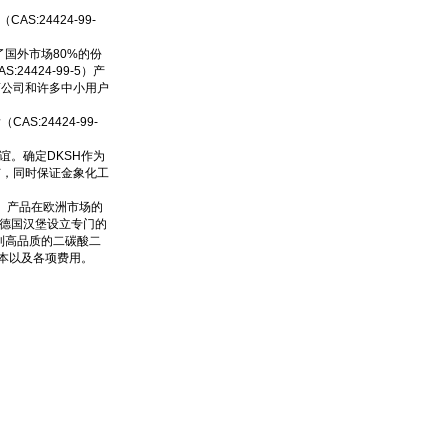
:24424-99-
据了国外市场80%的份
4424-99-5）产
药公司和许多中小用户
:24424-99-
谊。确定DKSH作为
广，同时保证金象化工
5）产品在欧洲市场的
在德国汉堡设立专门的
到高品质的二碳酸二
输成本以及各项费用。