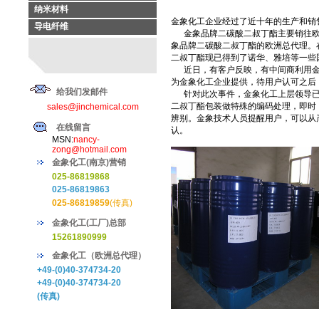
纳米材料
金象化工企业经过了近十年的生产和销
导电纤维
金象品牌二碳酸二叔丁酯主要销往欧洲
象品牌二碳酸二叔丁酯的欧洲总代理。在
二叔丁酯现已得到了诺华、雅培等一些
近日，有客户反映，有中间商利用金
为金象化工企业提供，待用户认可之后
给我们发邮件
针对此次事件，金象化工上层领导已
二叔丁酯包装做特殊的编码处理，即时
sales@jinchemical.com
辨别。金象技术人员提醒用户，可以从
在线留言
认。
MSN:
nancy-
zong@hotmail.com
金象化工(南京)营销
025-86819868
025-86819863
025-86819859
(传真)
金象化工(工厂)总部
15261890999
金象化工（欧洲总代理）
+49-(0)40-374734-20
+49-(0)40-374734-20
(传真)