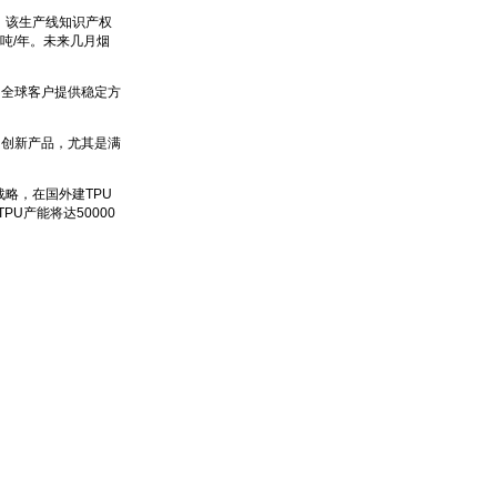
，该生产线知识产权
0吨/年。未来几月烟
全球客户提供稳定方
U创新产品，尤其是满
。
略，在国外建TPU
PU产能将达50000