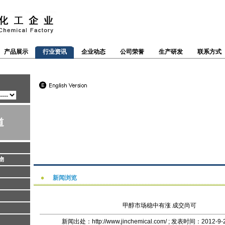
产品展示
行业资讯
企业动态
公司荣誉
生产研发
联系方式
道
物
新闻浏览
甲醇市场稳中有涨 成交尚可
新闻出处：http://www.jinchemical.com/ ; 发表时间：2012-9-2