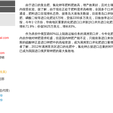
由于进口的复合肥、氯化钾等肥料肥效高，增产效果好，且对土壤
内很受欢迎。据了解，由于现在正处于肥料需求高峰期，全国多个口
通道，肥料进口呈现增长态势。据青岛大港海关数据，目前青岛口岸
肥、磷酸二铵等进口化肥近5万吨，货值2200多万美元，日验放率达1
报，今年1~2月份，华南地区重要的化肥进口口岸新沙口岸共进口化肥1
增长71.9%；价值5625万美元，增长83%。
作为承担中俄贸易60%以上陆路运输任务的满洲里口岸，今年化肥
al.com
内农作物对钾肥需求旺盛，但是国内钾肥产能不足，只能依靠进口来
斯的硫酸钾正是进口钾肥中的高端资源，成为满洲里口岸化肥进口量
者了解，2012年满洲里关区进口的化肥中，氯化钾占据进口总量的9
已成为我国进口俄罗斯钾肥的最大集散地.
com
营销
(传真)
总部
总代理）
20
20