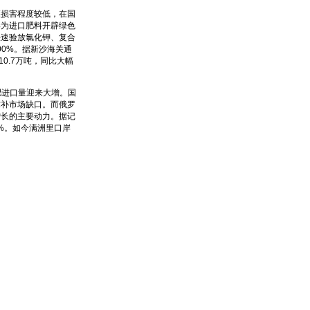
损害程度较低，在国
岸为进口肥料开辟绿色
快速验放氯化钾、复合
00%。据新沙海关通
0.7万吨，同比大幅
进口量迎来大增。国
弥补市场缺口。而俄罗
增长的主要动力。据记
0%。如今满洲里口岸