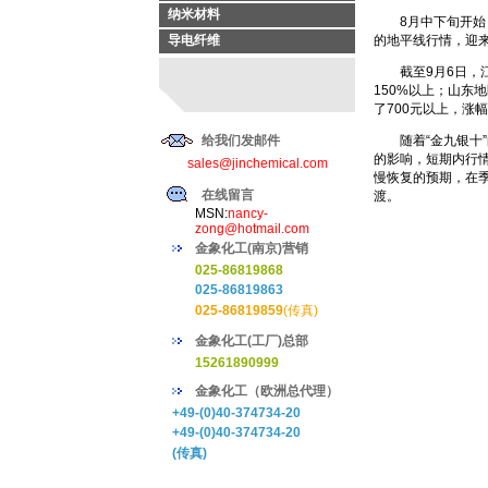
纳米材料
8月中下旬开始，
导电纤维
的地平线行情，迎
截至9月6日，江苏
150%以上；山东
了700元以上，涨
给我们发邮件
随着“金九银十”
的影响，短期内行
sales@jinchemical.com
慢恢复的预期，在
在线留言
渡。
MSN:
nancy-
zong@hotmail.com
金象化工(南京)营销
025-86819868
025-86819863
025-86819859
(传真)
金象化工(工厂)总部
15261890999
金象化工（欧洲总代理）
+49-(0)40-374734-20
+49-(0)40-374734-20
(传真)