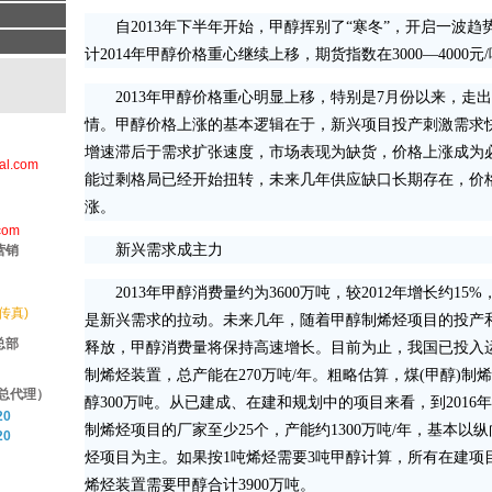
自2013年下半年开始，甲醇挥别了“寒冬”，开启一波趋
计2014年甲醇价格重心继续上移，期货指数在3000—4000元
2013年甲醇价格重心明显上移，特别是7月份以来，走
情。甲醇价格上涨的基本逻辑在于，新兴项目投产刺激需求
增速滞后于需求扩张速度，市场表现为缺货，价格上涨成为
al.com
能过剩格局已经开始扭转，未来几年供应缺口长期存在，价
涨。
com
新兴需求成主力
营销
2013年甲醇消费量约为3600万吨，较2012年增长约15
(传真)
是新兴需求的拉动。未来几年，随着甲醇制烯烃项目的投产
总部
释放，甲醇消费量将保持高速增长。目前为止，我国已投入运
制烯烃装置，总产能在270万吨/年。粗略估算，煤(甲醇)制
总代理）
醇300万吨。从已建成、在建和规划中的项目来看，到2016
20
制烯烃项目的厂家至少25个，产能约1300万吨/年，基本以
20
烃项目为主。如果按1吨烯烃需要3吨甲醇计算，所有在建项
烯烃装置需要甲醇合计3900万吨。