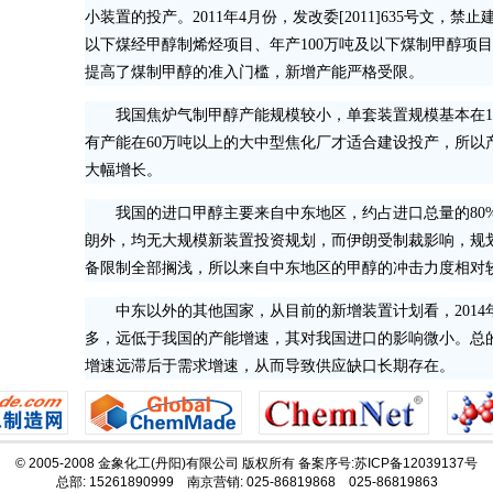
小装置的投产。2011年4月份，发改委[2011]635号文，禁止
以下煤经甲醇制烯烃项目、年产100万吨及以下煤制甲醇项
提高了煤制甲醇的准入门槛，新增产能严格受限。
我国焦炉气制甲醇产能规模较小，单套装置规模基本在10
有产能在60万吨以上的大中型焦化厂才适合建设投产，所以
大幅增长。
我国的进口甲醇主要来自中东地区，约占进口总量的80
朗外，均无大规模新装置投资规划，而伊朗受制裁影响，规
备限制全部搁浅，所以来自中东地区的甲醇的冲击力度相对
中东以外的其他国家，从目前的新增装置计划看，2014
多，远低于我国的产能增速，其对我国进口的影响微小。总
增速远滞后于需求增速，从而导致供应缺口长期存在。
© 2005-2008 金象化工(丹阳)有限公司 版权所有 备案序号:苏ICP备12039137号
总部: 15261890999 南京营销: 025-86819868 025-86819863