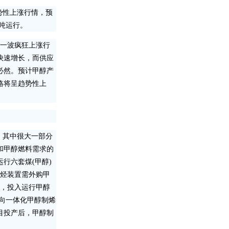
势性上涨行情，预
/吨运行。
出一波疯狂上涨行
快速增长，而供应
必然。预计甲醇产
格将呈趋势性上
%，其中很大一部分
和甲醇燃料需求的
行六套煤(甲醇)
烯烃装置需外购甲
年，投入运行甲醇
纵向一体化甲醇制烯
目投产后，甲醇制