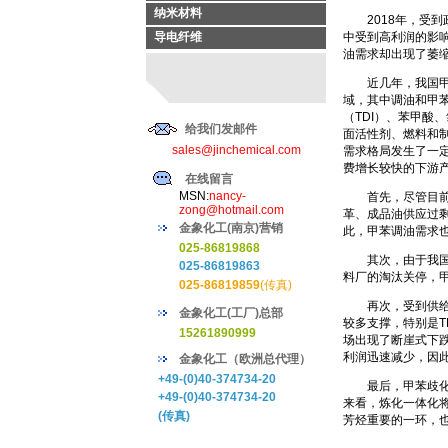
纳米材料
2018年，受到
导电纤维
中受到高利润的影响
油需求却出现了萎
近几年，我国甲苯
域，其中调油和甲
（TDI）、苯甲酸
给我们发邮件
面活性剂、燃料和制
sales@jinchemical.com
需求格局发生了一定
费增长较快的下游
在线留言
MSN:
nancy-
首先，尽管目前调
zong@hotmail.com
革、成品油供应过
金象化工(南京)营销
此，甲苯调油需求
025-86819868
其次，由于我国环
025-86819863
料厂的淘汰关停，
025-86819859
(传真)
再次，受到供给侧
金象化工(工厂)总部
较多支撑，特别是TD
15261890999
场出现了断崖式下跌的
利润迅速减少，因此
金象化工（欧洲总代理）
+49-(0)40-374734-20
最后，甲苯歧化制
+49-(0)40-374734-20
来看，炼化一体化
(传真)
芳烃重要的一环，