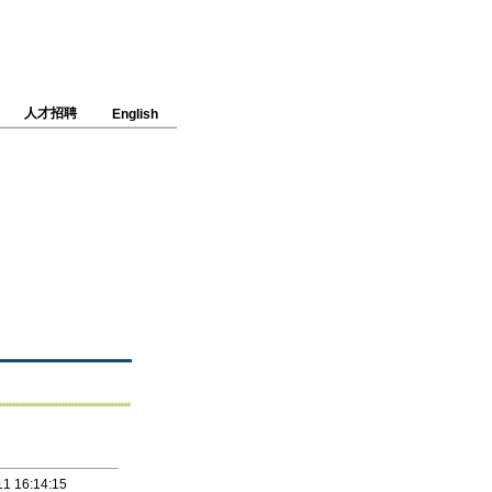
人才招聘
English
1 16:14:15