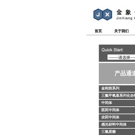
首页
关于我们
产品通
金刚烷系列
三氟甲氧基系列化合
中间体
医药中间体
农药中间体
感光材料中间体
三氯蔗糖