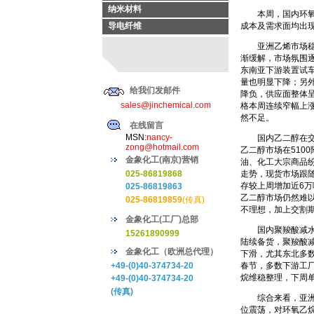
纳米材料
本周，国内环氧乙
导电纤维
成本及需求面均出
亚洲乙烯市场稳中
渐缓解，市场氛围
东南亚下游装置试
量也明显下降；另
给我们发邮件
降负，供应面整体
sales@jinchemical.com
格本周连续窄幅上
然不足。
在线留言
MSN:
nancy-
国内乙二醇在交割
zong@hotmail.com
乙二醇市场在510
金象化工(南京)营销
油、化工大宗商品
025-86819868
走势，现货市场跟随
存较上周增加近6
025-86819863
乙二醇市场仍然难
025-86819859
(传真)
不理想，加上交割
金象化工(工厂)总部
国内聚羧酸减水剂
15261890999
陆续备货，聚羧酸
金象化工（欧洲总代理）
下滑，尤其东北多
+49-(0)40-374734-20
春节，多数下游工
烷维稳整理，下周
+49-(0)40-374734-20
(传真)
综合来看，亚洲乙
位震荡，对环氧乙