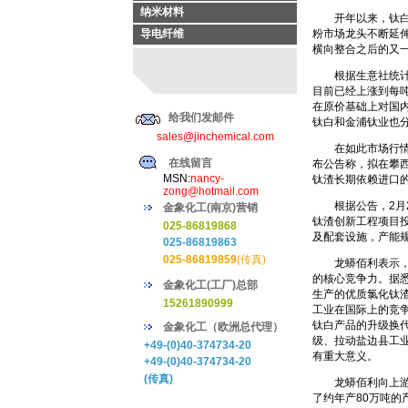
纳米材料
开年以来，钛白粉
导电纤维
粉市场龙头不断延
横向整合之后的又
根据生意社统计，2
目前已经上涨到每吨
在原价基础上对国内
给我们发邮件
钛白和金浦钛业也分
sales@jinchemical.com
在如此市场行情下
在线留言
布公告称，拟在攀
MSN:
nancy-
钛渣长期依赖进口
zong@hotmail.com
根据公告，2月2
金象化工(南京)营销
钛渣创新工程项目投
025-86819868
及配套设施，产能
025-86819863
025-86819859
(传真)
龙蟒佰利表示，该
的核心竞争力。据
金象化工(工厂)总部
生产的优质氯化钛
15261890999
工业在国际上的竞
钛白产品的升级换
金象化工（欧洲总代理）
级、拉动盐边县工
+49-(0)40-374734-20
有重大意义。
+49-(0)40-374734-20
(传真)
龙蟒佰利向上游延
了约年产80万吨的