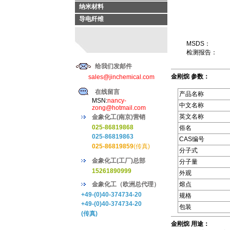
纳米材料
导电纤维
MSDS：
检测报告：
给我们发邮件
金刚烷 参数：
sales@jinchemical.com
在线留言
产品名称
MSN:
nancy-
中文名称
zong@hotmail.com
英文名称
金象化工(南京)营销
025-86819868
俗名
025-86819863
CAS编号
025-86819859
(传真)
分子式
金象化工(工厂)总部
分子量
15261890999
外观
金象化工（欧洲总代理）
熔点
+49-(0)40-374734-20
规格
+49-(0)40-374734-20
包装
(传真)
金刚烷 用途：