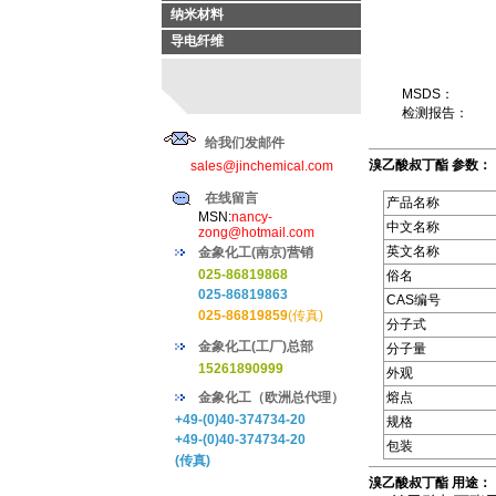
纳米材料
导电纤维
MSDS：
检测报告：
给我们发邮件
溴乙酸叔丁酯 参数：
sales@jinchemical.com
在线留言
产品名称
MSN:
nancy-
中文名称
zong@hotmail.com
英文名称
金象化工(南京)营销
025-86819868
俗名
025-86819863
CAS编号
025-86819859
(传真)
分子式
金象化工(工厂)总部
分子量
15261890999
外观
金象化工（欧洲总代理）
熔点
+49-(0)40-374734-20
规格
+49-(0)40-374734-20
包装
(传真)
溴乙酸叔丁酯 用途：