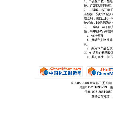
1、二碳酸二叔丁酯
护。广泛应用于医药
2、 二碳酸二叔丁
基酸按一定顺序连接
结合时，要防止同一
护起来，以便反应能
3、 二碳酸二叔丁
酯，氯甲酸-P芴甲酸
a、价格便宜
b、无强烈刺激性味
洗。
c、采用本产品合成
其 他类型的氨基酸
d、具可燃性，但不
© 2005-2008 金象化工(丹阳
总部: 15261890999 南
传真: 025-86819859
支持合作媒体：