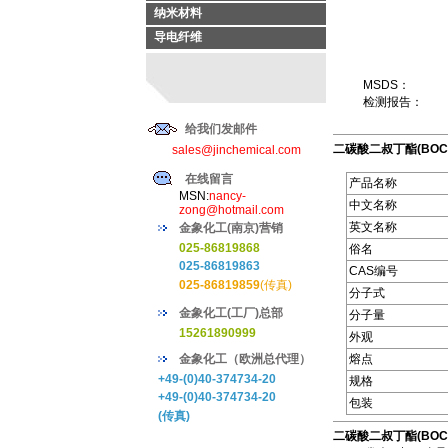
纳米材料
导电纤维
MSDS：
检测报告：
给我们发邮件
二碳酸二叔丁酯(BOC
sales@jinchemical.com
在线留言
产品名称
MSN:
nancy-
中文名称
zong@hotmail.com
英文名称
金象化工(南京)营销
025-86819868
俗名
025-86819863
CAS编号
025-86819859
(传真)
分子式
金象化工(工厂)总部
分子量
15261890999
外观
金象化工（欧洲总代理）
熔点
+49-(0)40-374734-20
规格
+49-(0)40-374734-20
包装
(传真)
二碳酸二叔丁酯(BOC