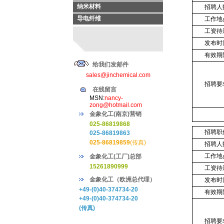
纳米材料
招聘人
导电纤维
工作地
工资待
发布时
有效期
给我们发邮件
sales@jinchemical.com
招聘要
在线留言
MSN:
nancy-
zong@hotmail.com
金象化工(南京)营销
025-86819868
招聘职
025-86819863
025-86819859
(传真)
招聘人
工作地
金象化工(工厂)总部
15261890999
工资待
金象化工（欧洲总代理）
发布时
+49-(0)40-374734-20
有效期
+49-(0)40-374734-20
(传真)
招聘要